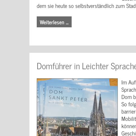
dem sie heute so selbstverständlich zum Stad
Weiterlesen …
Domführer in Leichter Sprach
Im Auf
Sprach
Dom be
So fol
barrie
Mobili
können
Geschi