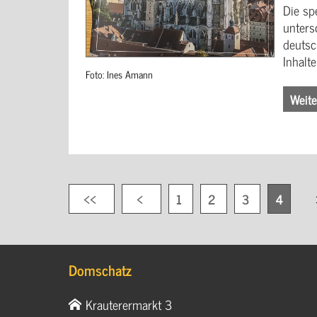
Die sp
unters
deutsc
Inhalt
Foto: Ines Amann
Weite
1
2
3
4
Domschatz
Krauterermarkt 3