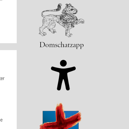
ter
ie