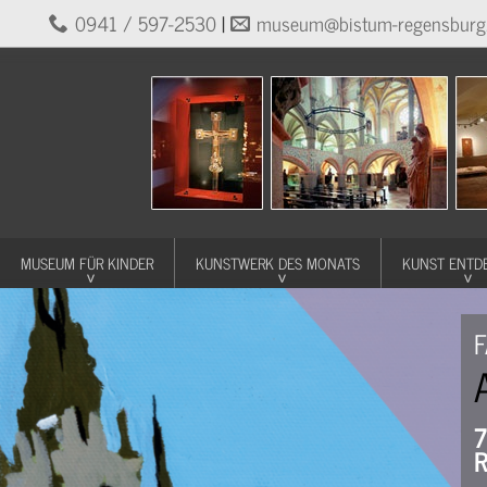
0941 / 597-2530
|
museum@bistum-regensburg
MUSEUM FÜR KINDER
KUNSTWERK DES MONATS
KUNST ENTD
F
7
R