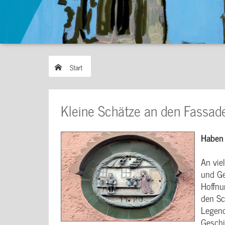
Start
Kleine Schätze an den Fassad
Haben 
An vie
und Ge
Hoffnu
den Sc
Legend
Geschi