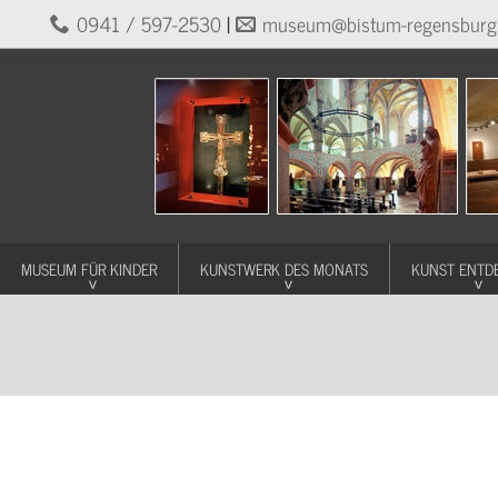
0941 / 597-2530
|
museum@bistum-regensburg
MUSEUM FÜR KINDER
KUNSTWERK DES MONATS
KUNST ENTD