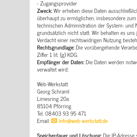
- Zugangsprovider
Zweck:
Wir erheben diese Daten ausschließli
überhaupt zu ermöglichen, insbesondere zum 
technischen Administration der System- und 
grundsätzlich nicht statt. Wir behalten es un
Verdacht einer rechtswidrigen Nutzung besteh
Rechtsgrundlage:
Die vorübergehende Verarbei
Ziffer 1 lit. (g) KDG.
Empfänger der Daten:
Die Daten werden notwe
verwaltet wird:
Web-Werkstatt
Georg Schraml
Limesring 20a
85104 Pförring
Tel. 08403 93 95 471
Email:
info@web-werkstatt.de
Speicherdauer und Löschung:
Die IP-Adresse 