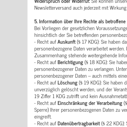
Widerspruch oder Widerruf:
Sie können unser
Newsletterversand auch jederzeit mit Wirkung 
5.
Information über Ihre Rechte als betroffene P
Bei Vorliegen der gesetzlichen Voraussetzung
hinsichtlich der Sie betreffenden personenbe
- Recht auf
Auskunft
(§ 17 KDG): Sie haben da
personenbezogene Daten verarbeitet werden. I
Zusammenhang stehende weitergehende Info
- Recht auf
Berichtigung
(§ 18 KDG): Sie haben
personenbezogener Daten zu verlangen. Unter 
personenbezogener Daten – auch mittels eine
- Recht auf
Löschung
(§ 19 KDG): Sie haben d
unverzüglich gelöscht werden, und der Verant
19 Ziffer 1 KDG zutrifft und kein Ausnahmetatb
- Recht auf
Einschränkung der Verarbeitung
(§
Sperre) Ihrer personenbezogenen Daten zu ve
eingreift.
- Recht auf
Datenübertragbarkeit
(§ 22 KDG): S