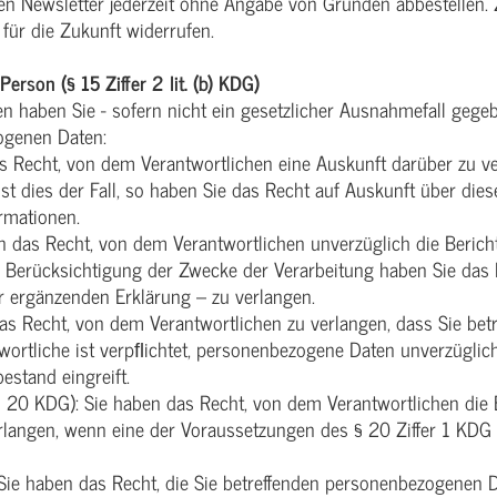
en Newsletter jederzeit ohne Angabe von Gründen abbestellen.
für die Zukunft widerrufen.
erson (§ 15 Ziffer 2 lit. (b) KDG)
en haben Sie - sofern nicht ein gesetzlicher Ausnahmefall gege
zogenen Daten:
s Recht, von dem Verantwortlichen eine Auskunft darüber zu ver
st dies der Fall, so haben Sie das Recht auf Auskunft über d
rmationen.
 das Recht, von dem Verantwortlichen unverzüglich die Bericht
Berücksichtigung der Zwecke der Verarbeitung haben Sie das R
r ergänzenden Erklärung – zu verlangen.
as Recht, von dem Verantwortlichen zu verlangen, dass Sie be
wortliche ist verpﬂichtet, personenbezogene Daten unverzüglich
estand eingreift.
 20 KDG): Sie haben das Recht, von dem Verantwortlichen die 
rlangen, wenn eine der Voraussetzungen des § 20 Ziffer 1 KD
ie haben das Recht, die Sie betreffenden personenbezogenen D