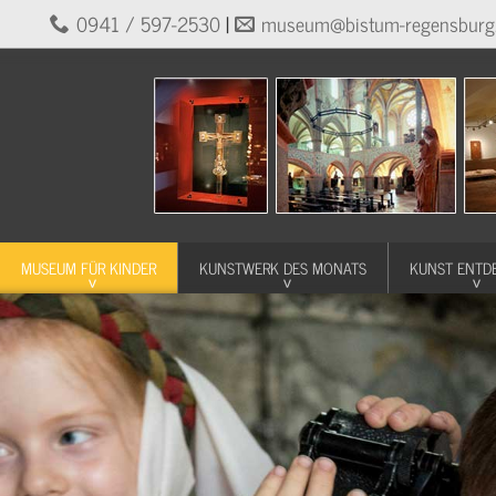
0941 / 597-2530
|
museum@bistum-regensburg
MUSEUM FÜR KINDER
KUNSTWERK DES MONATS
KUNST ENTD