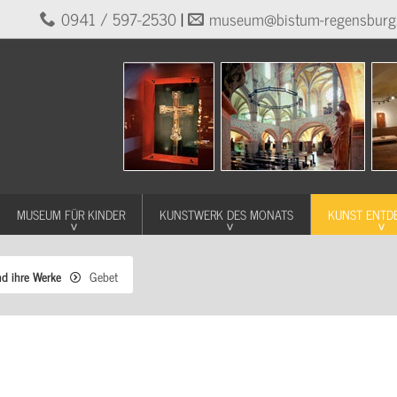
0941 / 597-2530
|
museum@bistum-regensburg
MUSEUM FÜR KINDER
KUNSTWERK DES MONATS
KUNST ENTD
nd ihre Werke
Gebet