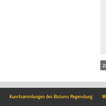
Z
Kunstsammlungen des Bistums Regensburg
M