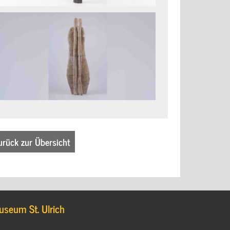
urück zur Übersicht
useum St. Ulrich