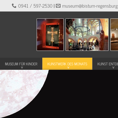
0941 / 597-2530
|
museum@bistum-regensburg
MUSEUM FÜR KINDER
KUNSTWERK DES MONATS
KUNST ENTD