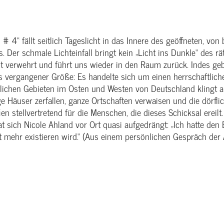
 # 4“ fällt seitlich Tageslicht in das Innere des geöffneten, v
. Der schmale Lichteinfall bringt kein „Licht ins Dunkle“ des rä
bt verwehrt und führt uns wieder in den Raum zurück. Indes ge
s vergangener Größe: Es handelte sich um einen herrschaftlic
ichen Gebieten im Osten und Westen von Deutschland klingt a
 Häuser zerfallen, ganze Ortschaften verwaisen und die dörfli
n stellvertretend für die Menschen, die dieses Schicksal ereilt. 
 sich Nicole Ahland vor Ort quasi aufgedrängt: „Ich hatte den E
 mehr existieren wird.“ (Aus einem persönlichen Gespräch der A