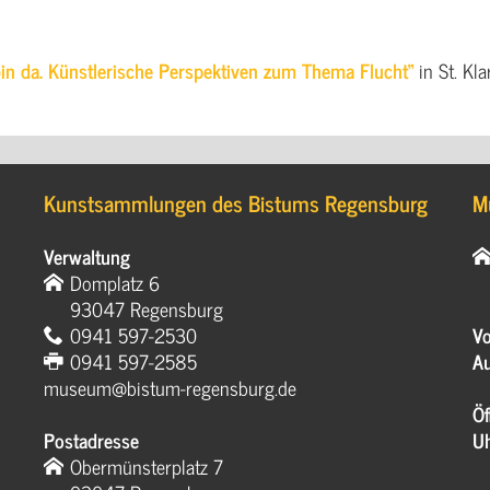
bin da. Künstlerische Perspektiven zum Thema Flucht“
in St. Kla
Kunstsammlungen des Bistums Regensburg
M
Verwaltung
Domplatz 6
93047 Regensburg
0941 597-2530
Vo
0941 597-2585
Au
museum@bistum-regensburg.de
Öf
Postadresse
U
Obermünsterplatz 7