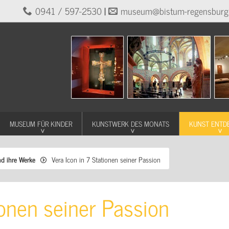
0941 / 597-2530
|
museum@bistum-regensburg
MUSEUM FÜR KINDER
KUNSTWERK DES MONATS
KUNST ENTD
nd ihre Werke
Vera Icon in 7 Stationen seiner Passion
ionen seiner Passion