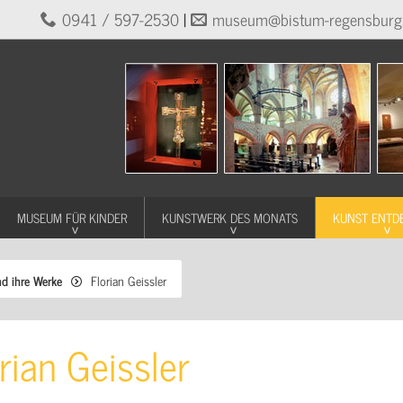
0941 / 597-2530
|
museum@bistum-regensburg
MUSEUM FÜR KINDER
KUNSTWERK DES MONATS
KUNST ENTD
nd ihre Werke
Florian Geissler
rian Geissler