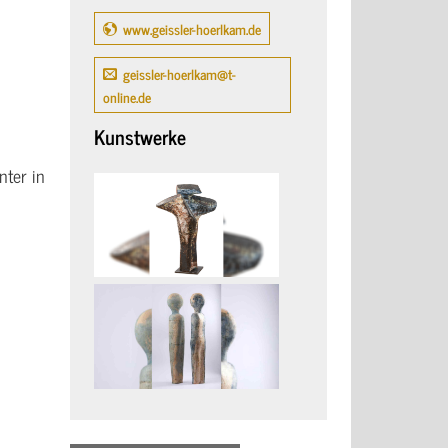
www.geissler-hoerlkam.de
geissler-hoerlkam@t-
online.de
Kunstwerke
nter in