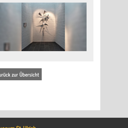
urück zur Übersicht
useum St. Ulrich