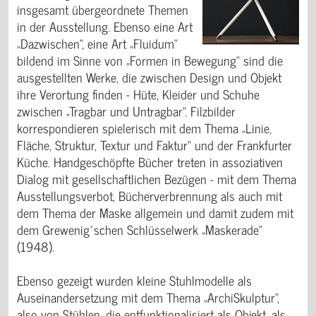
insgesamt übergeordnete Themen
in der Ausstellung. Ebenso eine Art
„Dazwischen“, eine Art „Fluidum“
bildend im Sinne von „Formen in Bewegung“ sind die
ausgestellten Werke, die zwischen Design und Objekt
ihre Verortung finden - Hüte, Kleider und Schuhe
zwischen „Tragbar und Untragbar“. Filzbilder
korrespondieren spielerisch mit dem Thema „Linie,
Fläche, Struktur, Textur und Faktur“ und der Frankfurter
Küche. Handgeschöpfte Bücher treten in assoziativen
Dialog mit gesellschaftlichen Bezügen - mit dem Thema
Ausstellungsverbot, Bücherverbrennung als auch mit
dem Thema der Maske allgemein und damit zudem mit
dem Grewenig´schen Schlüsselwerk „Maskerade“
(1948).
Ebenso gezeigt wurden kleine Stuhlmodelle als
Auseinandersetzung mit dem Thema „ArchiSkulptur“,
also von Stühlen, die entfunktionalisiert als Objekt, als